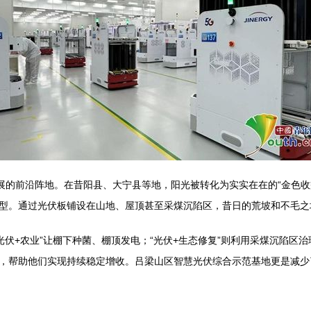
展的前沿阵地。在昔阳县、大宁县等地，阳光被转化为实实在在的“金色收
型。通过光伏板铺设在山地、屋顶甚至采煤沉陷区，昔日的荒坡和不毛之地
“光伏+农业”让棚下种菌、棚顶发电；“光伏+生态修复”则利用采煤沉陷
，帮助他们实现持续稳定增收。吕梁山区智慧光伏综合示范基地更是减少